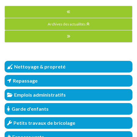
Archives des actualités
Nettoyage & propreté
Repassage
Emplois administratifs
Garde d'enfants
Petits travaux de bricolage
Espaces verts